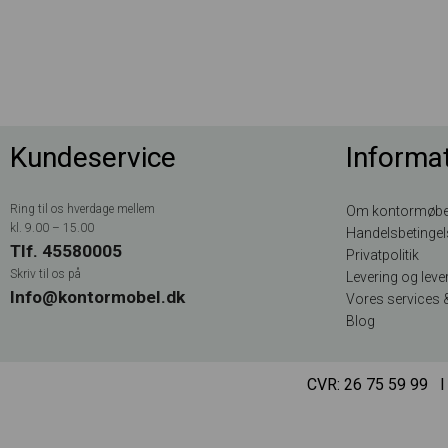
Kundeservice
Informa
Ring til os hverdage mellem
Om kontormøbe
kl. 9.00 – 15.00
Handelsbetingel
Tlf. 45580005
Privatpolitik
Skriv til os på
Levering og lever
Info@kontormobel.dk
Vores services &
Blog
CVR: 26 75 59 99 Ι