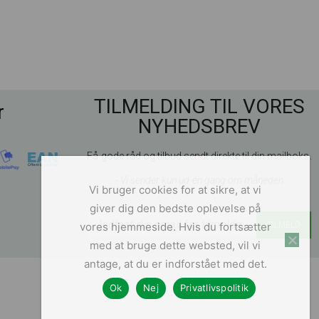
TILMELDING TIL VORES
r
NYHEDSBREV
Få gode råd og tilbud sendt direkte til din mailboks.
- Vi sender kun ud én gang om måneden
Vi bruger cookies for at sikre, at vi
giver dig den bedste oplevelse på
vores hjemmeside. Hvis du fortsætter
med at bruge dette websted, vil vi
antage, at du er indforstået med det.
Ok
Nej
Privatlivspolitik