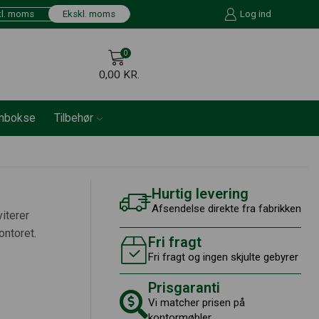
kl. moms
Ekskl. moms
Log ind
0
0,00
KR.
onbokse
Tilbehør
Hurtig levering
Afsendelse direkte fra fabrikken
iterer
ontoret.
Fri fragt
Fri fragt og ingen skjulte gebyrer
Prisgaranti
Vi matcher prisen på
kontormøbler