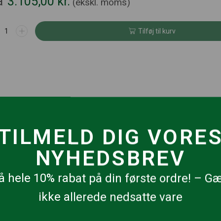
a
3.105,00
kr.
(ekskl. moms)
Tilføj til kurv
TILMELD DIG VORE
NYHEDSBREV
å hele 10% rabat på din første ordre! – G
flotte organiske kurver. Stolen har et behageligt og omfavnende 
ikke allerede nedsatte vare
 med til at øge funktionaliteten.