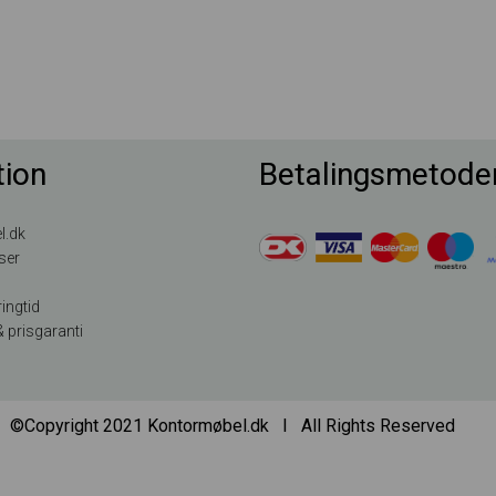
tion
Betalingsmetode
l.dk
ser
ingtid
 prisgaranti
 ©Copyright 2021 Kontormøbel.dk Ι All Rights Reserved