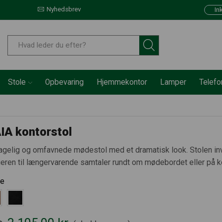
Nyhedsbrev
In
Stole
Opbevaring
Hjemmekontor
Lamper
Telef
IA kontorstol
gelig og omfavnede mødestol med et dramatisk look. Stolen inv
eren til længervarende samtaler rundt om mødebordet eller på k
ve