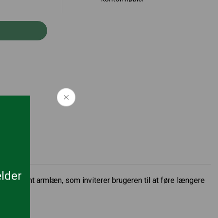
S
ælder
sæde samt armlæn, som inviterer brugeren til at føre længere