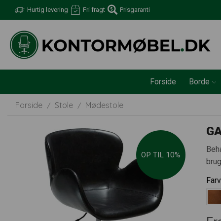
Hurtig levering
Fri fragt
Prisgaranti
Forside
Borde
Forside
Stole
Mødestole
/
/
GA
Beha
OP TIL 10%
brug
Far