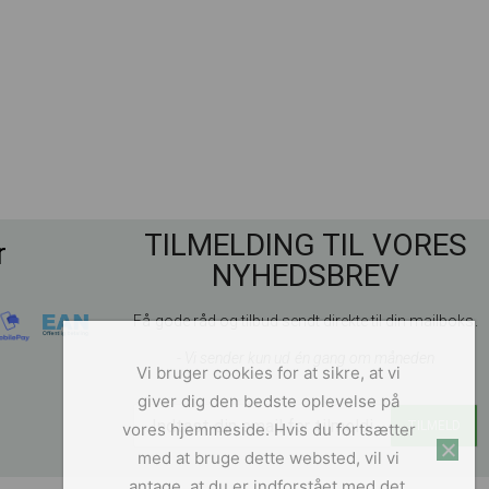
TILMELDING TIL VORES
r
NYHEDSBREV
Få gode råd og tilbud sendt direkte til din mailboks.
- Vi sender kun ud én gang om måneden
Vi bruger cookies for at sikre, at vi
giver dig den bedste oplevelse på
vores hjemmeside. Hvis du fortsætter
med at bruge dette websted, vil vi
antage, at du er indforstået med det.