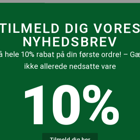
TILMELD DIG VORE
NYHEDSBREV
å hele 10% rabat på din første ordre! – G
ikke allerede nedsatte vare
10%
Tilmeld dig her