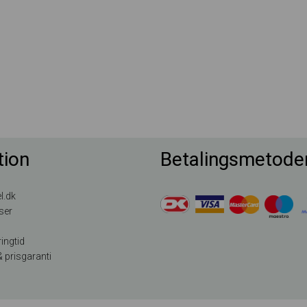
tion
Betalingsmetode
l.dk
ser
ingtid
 prisgaranti