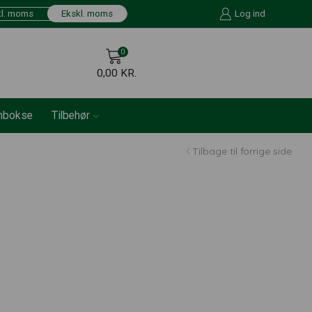
kl. moms
Ekskl. moms
Log ind
0
0,00
KR.
nbokse
Tilbehør
Tilbage til forrige side