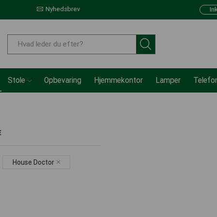
Nyhedsbrev
In
Stole
Opbevaring
Hjemmekontor
Lamper
Telefo
E
House Doctor