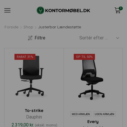
0
Forside
Shop
Justerbar Lændestøtte
Filtre
RABAT 31%
OP TIL 50%
To-strike
MED ARMLÆN
UDEN ARMLÆN
Dauphin
Every
2.319,00
kr.
(ekskl. moms)