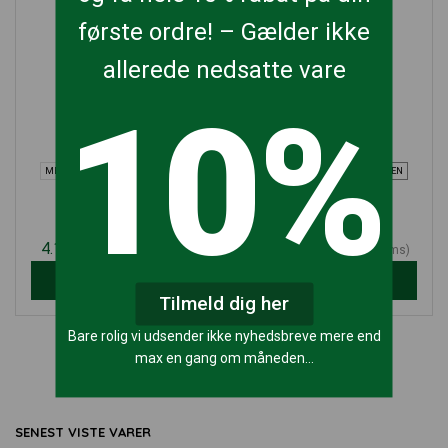
første ordre! – Gælder ikke
allerede nedsatte vare
10%
MED ARMLÆN
UDEN ARMLÆN
MED ARMLÆN
UDEN ARMLÆN
Shape S
Tec profile
Dauphin
Dauphin
4.149,00
kr.
5.149,00
kr.
(ekskl. moms)
(ekskl. moms)
VÆLG MULIGHEDER
TILFØJ TIL KURV
Tilmeld dig her
Bare rolig vi udsender ikke nyhedsbreve mere end
max en gang om måneden…
1
2
SENEST VISTE VARER