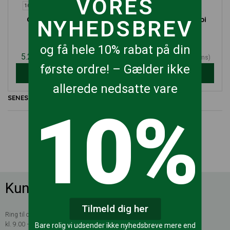
VORES
160X100
180X100
200X100
Conset 501-11 med
Conset 501-11 kombi
NYHEDSBREV
mavebue
bord
ConSet
ConSet
og få hele 10% rabat på din
5.293,80
kr.
5.672,70
kr.
(ekskl. moms)
(ekskl. moms)
første ordre! – Gælder ikke
VÆLG MULIGHEDER
VÆLG MULIGHEDER
allerede nedsatte vare
SENEST VISTE VARER
10%
Kundeservice
Tilmeld dig her
Ring til os hverdage mellem
kl. 9.00 – 15.00
Bare rolig vi udsender ikke nyhedsbreve mere end