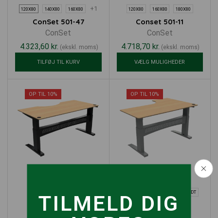
+1
120X80
140X80
160X80
120X80
160X80
180X80
ConSet 501-47
Conset 501-11
ConSet
ConSet
4.323,60
kr.
4.718,70
kr.
(ekskl. moms)
(ekskl. moms)
TILFØJ TIL KURV
VÆLG MULIGHEDER
OP TIL 10%
OP TIL 10%
HØJREVENDT
VENSTREVENDT
TILMELD DIG