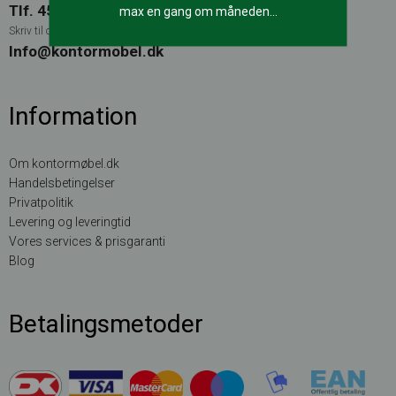
Tlf. 45580005
max en gang om måneden…
Skriv til os på
Info@kontormobel.dk
Information
Om kontormøbel.dk
Handelsbetingelser
Privatpolitik
Levering og leveringtid
Vores services & prisgaranti
Blog
Betalingsmetoder